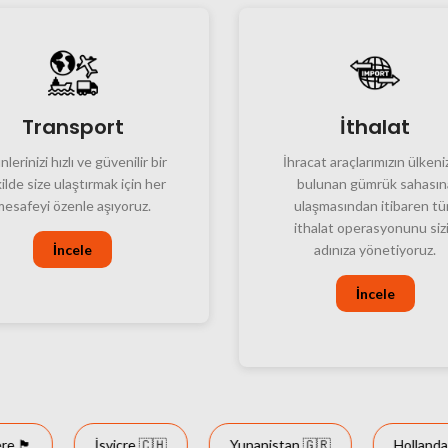
Transport
İthalat
lerinizi hızlı ve güvenilir bir
İhracat araçlarımızın ülken
ilde size ulaştırmak için her
bulunan gümrük sahasın
mesafeyi özenle aşıyoruz.
ulaşmasından itibaren t
ithalat operasyonunu siz
İncele
adınıza yönetiyoruz.
İncele

İsviçre 🇨🇭
Yunanistan 🇬🇷
Hollanda 🇳