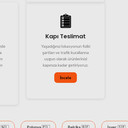
Kapı Teslimat
izde
Yaşadığınız lokasyonun fiziki
a
şartları ve trafik kurallarına
üm
uygun olarak ürünlerinizi
in
kapınıza kadar getiriyoruz.
İncele

Polonya 🇵🇱
Belçika 🇧🇪
İsveç 🇸🇪