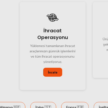
İhracat
Operasyonu
Ürün
şek
Yüklemesi tamamlanan ihracat
araçlarımızın gümrük işlemlerini
ve tüm ihracat operasyonunu
yönetiyoruz.
İncele
nya 🇩🇪
İtalya 🇮🇹
Fransa 🇫🇷
İngiltere 🏴󠁧󠁢󠁥󠁮󠁧