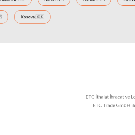
a 🇱🇻
Kosova 🇽🇰
ETC İthalat İhracat ve L
ETC Trade GmbH ile 